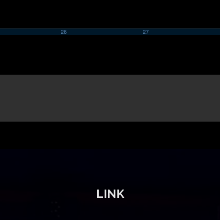
26
27
LINK