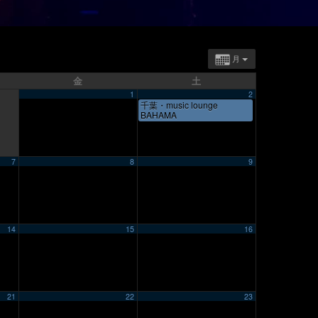
月
金
土
1
2
千葉・music lounge
BAHAMA
7
8
9
14
15
16
21
22
23