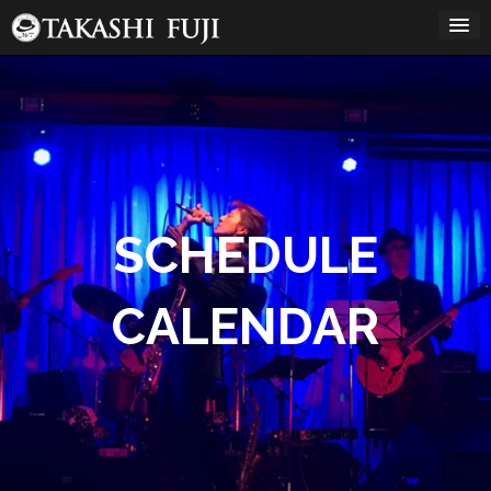
コ
ン
テ
ン
12:00 AM
ツ
へ
ス
1:00 AM
キ
ッ
プ
2:00 AM
SCHEDULE
3:00 AM
CALENDAR
4:00 AM
5:00 AM