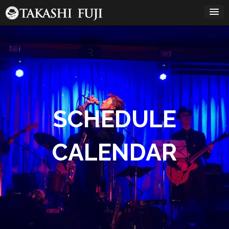
コ
ン
テ
ン
12:00 AM
ツ
へ
ス
1:00 AM
キ
ッ
プ
2:00 AM
SCHEDULE
3:00 AM
CALENDAR
4:00 AM
5:00 AM