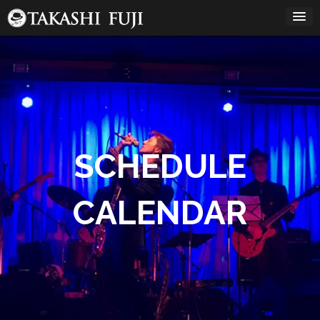
コ
ン
テ
ン
12:00 AM
ツ
へ
ス
1:00 AM
キ
ッ
プ
2:00 AM
SCHEDULE
3:00 AM
CALENDAR
4:00 AM
5:00 AM