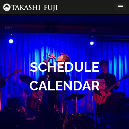
コ
ン
テ
ン
ツ
12:00 AM
へ
ス
キ
1:00 AM
ッ
プ
2:00 AM
SCHEDULE
3:00 AM
CALENDAR
4:00 AM
5:00 AM