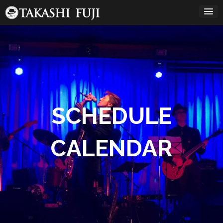
コ
ン
テ
ン
12:00 AM
ツ
へ
ス
1:00 AM
キ
ッ
プ
2:00 AM
SCHEDULE
3:00 AM
CALENDAR
4:00 AM
5:00 AM