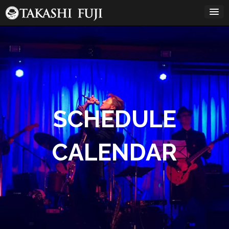
コ
ン
テ
ン
12:00 AM
ツ
へ
ス
1:00 AM
キ
ッ
プ
2:00 AM
SCHEDULE
3:00 AM
CALENDAR
4:00 AM
5:00 AM