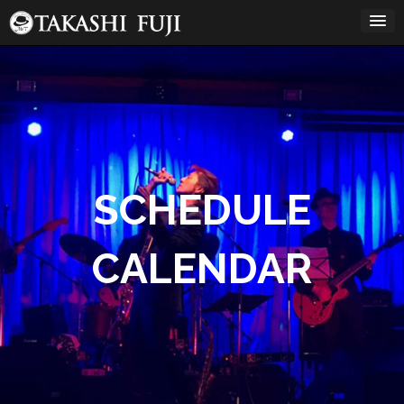
コ
ン
テ
ン
12:00 AM
ツ
へ
ス
1:00 AM
キ
ッ
プ
2:00 AM
SCHEDULE
3:00 AM
CALENDAR
4:00 AM
5:00 AM