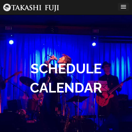
コ
ン
テ
ン
12:00 AM
ツ
へ
ス
1:00 AM
キ
ッ
プ
2:00 AM
SCHEDULE
3:00 AM
CALENDAR
4:00 AM
5:00 AM