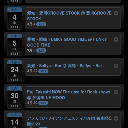
2023
3月
愛知・豊川GROOVE STOCK
@ 豊川GROOVE
4
STOCK
土
3月 4
全日
2023
3月
愛知・岡崎 FUMKY GOOD TIME
@ FUNKY
5
GOOD TIME
日
3月 5
全日
2023
3月
高知・Sallys・Bar
@ 高知・Sallys・Bar
24
3月 24
全日
金
2023
4月
Fuji Takashi NOW,The time for Rock show!
30
@ 汐留BLUE MOOD
日
4月 30
全日
2023
5月
アメリカハワイアンフェスティバルIN 錦糸町公
14
園2023
日