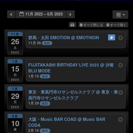
11月 2022 – 6月 2023
すべて閉じる
すべて開く
11月
群馬・太田 EMOTION
@ EMOTHION
26
11月 26
全日
土
2022
1月
FUJITAKASHI BIRTHDAY LIVE 2023
@ 汐留
15
BLU MODE
日
1月 15
全日
2023
1月
東京・東高円寺ロサンゼルスクラブ
@ 東京・東
29
高円寺ロサンゼルスクラブ
日
1月 29
全日
2023
2月
大阪・Music BAR COAD
@ Music BAR
10
CODA
金
2月 10
全日