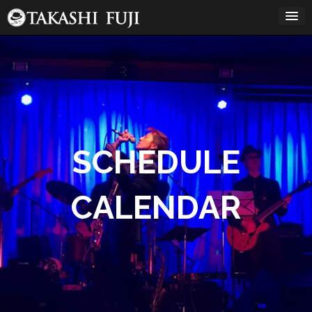
コ
ン
テ
ン
ツ
へ
ス
キ
ッ
プ
SCHEDULE
CALENDAR