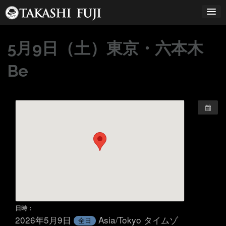
コ
ン
テ
ン
5月9日（土）東京・六本木
ツ
へ
Be
ス
キ
ッ
プ
日時：
2026年5月9日
Asia/Tokyo タイムゾ
全日