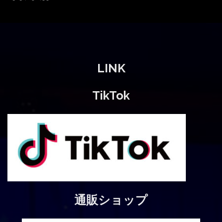
投
稿
ナ
LINK
ビ
ゲ
TikTok
ー
シ
ョ
ン
通販ショップ