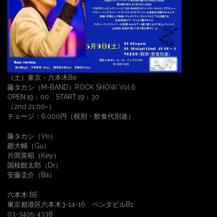
（土）東京・六本木Be
藤タカシ（M-BAND）ROCK SHOW Vol.6
OPEN:19：00 START:19：30
（2nd 21:00~）
チェージ：6,000円（税別・飲食代別途）
藤タカシ（Vo）
廻大輔（Gu）
片岡英昭（Key）
国枝館太郎（Dr）
安藤圭介（Ba）
六本木 BE
東京都港区六本木3-14-16 ペンタビルB1
03-3405-4338